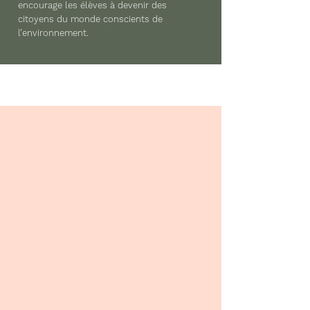
encourage les élèves à devenir des
citoyens du monde conscients de
l’environnement.