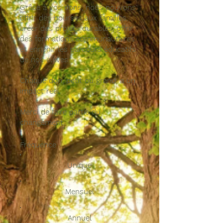
Grâce à vos dons, nous pouvons
offrir des bourses aux familles,
créer des projets durables, offrir
des formations communautaires
et enrichir les parcours éducatifs
de nos élèves.
Chaque don, petit ou grand, a un
impact réel.
Merci de faire partie du
changement.
Fréquence
Unique
Mensuel
Annuel