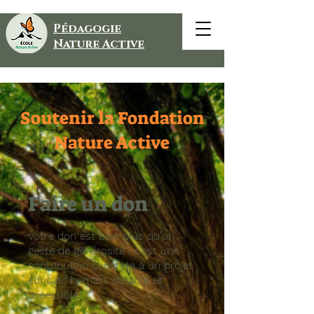
Pédagogie
Nature Active
Soutenir la Fondation
Nature Active
Faire un don
Votre don est bien plus qu’un
geste de générosité : c’est une
contribution concrète à un projet
éducatif humain, durable et
accessible.